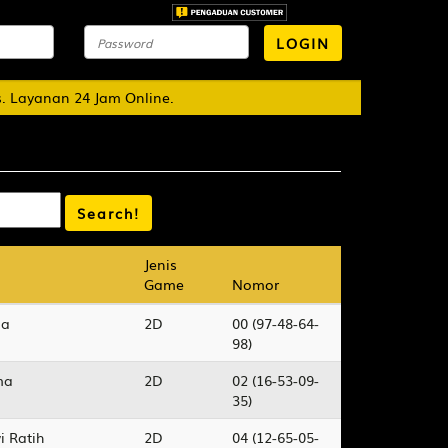
LOGIN
Layanan 24 Jam Online.
Jenis
Jenis
Game
Game
Nomor
Nomor
na
2D
00 (97-48-64-
98)
ma
2D
02 (16-53-09-
35)
i Ratih
2D
04 (12-65-05-