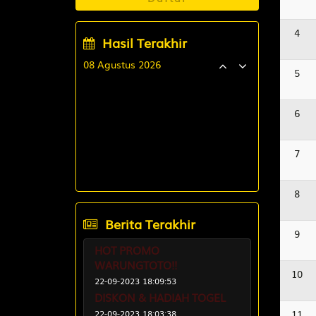
4
Hasil Terakhir
08 Agustus 2026
5
HONGKONG
6
0
1
1
6
BULLSEYE
6
2
9
9
UKLOTTERY
0
0
0
0
7
CHINA
3
0
1
7
8
Berita Terakhir
9
HOT PROMO
WARUNGTOTO!!
10
22-09-2023 18:09:53
DISKON & HADIAH TOGEL
11
22-09-2023 18:03:38