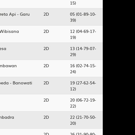
15)
eta Api - Garu
2D
05 (01-89-10-
39)
 Wibisana
2D
12 (04-69-17-
19)
kesa
2D
13 (14-79-07-
29)
Jembawan
2D
16 (02-74-15-
24)
epeda - Banowati
2D
19 (27-62-54-
12)
2D
20 (06-72-19-
22)
embadra
2D
22 (21-70-50-
20)
2D
26 (31-90-80-