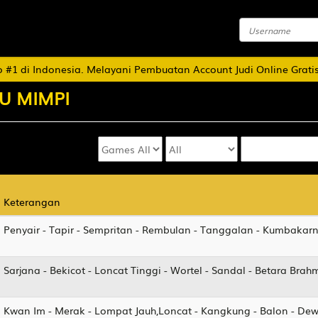
1 di Indonesia. Melayani Pembuatan Account Judi Online Gratis. 
U
MIMPI
Keterangan
Keterangan
Penyair - Tapir - Sempritan - Rembulan - Tanggalan - Kumbakar
Sarjana - Bekicot - Loncat Tinggi - Wortel - Sandal - Betara Brah
Kwan Im - Merak - Lompat Jauh,Loncat - Kangkung - Balon - Dew