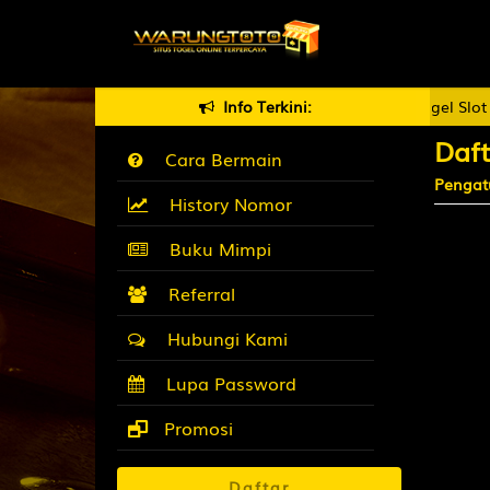
Selamat datang di WarungToto, Situs Toto Togel Slot On
Info Terkini:
Daft
Cara Bermain
Pengat
History Nomor
Buku Mimpi
Referral
Hubungi Kami
Lupa Password
Promosi
Daftar