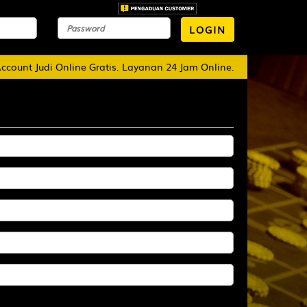
LOGIN
nt Judi Online Gratis. Layanan 24 Jam Online.