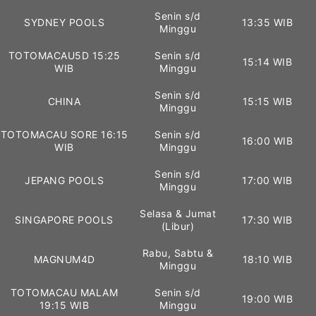
Senin s/d
SYDNEY POOLS
13:35 WIB
Minggu
TOTOMACAU5D 15:25
Senin s/d
15:14 WIB
WIB
Minggu
Senin s/d
CHINA
15:15 WIB
Minggu
TOTOMACAU SORE 16:15
Senin s/d
16:00 WIB
WIB
Minggu
Senin s/d
JEPANG POOLS
17:00 WIB
Minggu
Selasa & Jumat
SINGAPORE POOLS
17:30 WIB
(Libur)
Rabu, Sabtu &
MAGNUM4D
18:10 WIB
Minggu
TOTOMACAU MALAM
Senin s/d
19:00 WIB
19:15 WIB
Minggu