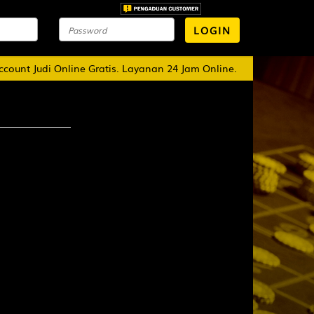
LOGIN
nt Judi Online Gratis. Layanan 24 Jam Online.